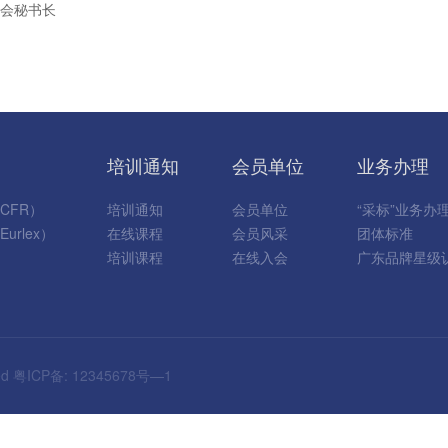
委会秘书长
培训通知
会员单位
业务办理
CFR）
培训通知
会员单位
“采标”业务办
rlex）
在线课程
会员风采
团体标准
）
培训课程
在线入会
广东品牌星级
ed
粤ICP备: 12345678号—1