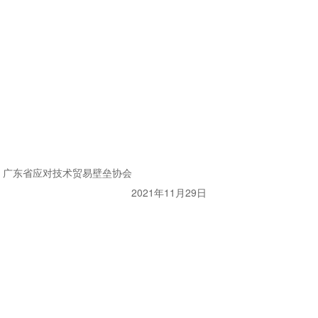
易壁垒协会
2021年
11
月
29
日